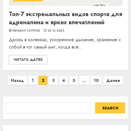
Топ-7 экстремальных видов спорта для
адреналина и ярких впечатлений
МИХАИЛ СЕРГЕЕВ
25.10.2025
Дрожь в коленках, ускоренное дыхание, сражение с
собой в тот самый миг, когда всё...
ЧИТАТЬ ДАЛЕЕ
Навигация
Назад
1
2
3
4
5
…
10
Далее
по
записям
SEARCH
SEARCH