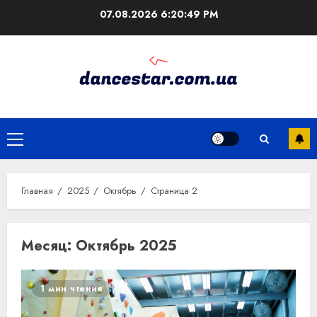
Перейти
07.08.2026
6:20:50 PM
к
содержимому
Основное
меню
Главная
2025
Октябрь
Страница 2
Месяц:
Октябрь 2025
1 мин чтения