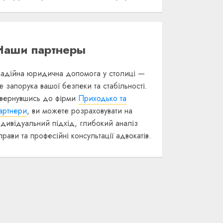
Наши партнеры
адійна юридична допомога у столиці —
е запорука вашої безпеки та стабільності.
вернувшись до фірми
Приходько та
артнери
, ви можете розраховувати на
ндивідуальний підхід, глибокий аналіз
прави та професійні консультації адвокатів.