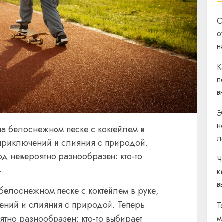
С
о
н
К
п
в
Э
н
 на белоснежном песке с коктейлем в
л
 приключений и слияния с природой.
од невероятно разнообразен: кто-то
Ч
..
к
в
а белоснежном песке с коктейлем в руке,
ений и слияния с природой. Теперь
Т
ятно разнообразен: кто-то выбирает
м