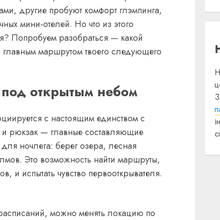
ами, другие пробуют комфорт глэмпинга,
чных мини-отелей. Но что из этого
бя? Попробуем разобраться — какой
ть главным маршрутом твоего следующего
Н
ц
 под открытым небом
З
п
оциируется с настоящим единством с
і
р и рюкзак — главные составляющие
с
 для ночлега: берег озера, лесная
лмов. Это возможность найти маршруты,
в, и испытать чувство первооткрывателя.
расписаний, можно менять локацию по