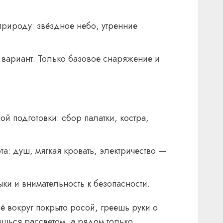
рироду: звёздное небо, утренние
вариант. Только базовое снаряжение и
й подготовки: сбор палатки, костра,
та: душ, мягкая кровать, электричество —
ки и внимательность к безопасности.
ё вокруг покрыто росой, греешь руки о
ешься рассветом, а рядом только