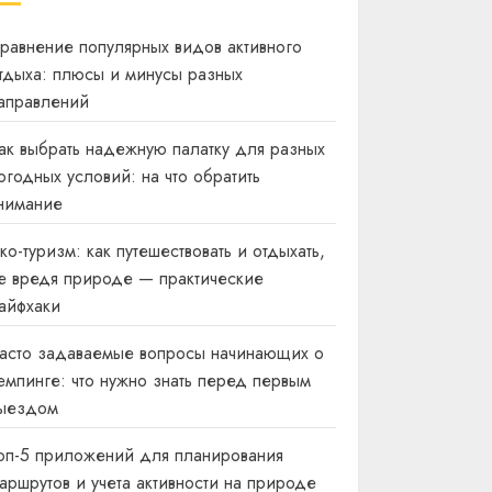
равнение популярных видов активного
тдыха: плюсы и минусы разных
аправлений
ак выбрать надежную палатку для разных
огодных условий: на что обратить
нимание
ко-туризм: как путешествовать и отдыхать,
е вредя природе — практические
айфхаки
асто задаваемые вопросы начинающих о
емпинге: что нужно знать перед первым
ыездом
оп-5 приложений для планирования
аршрутов и учета активности на природе