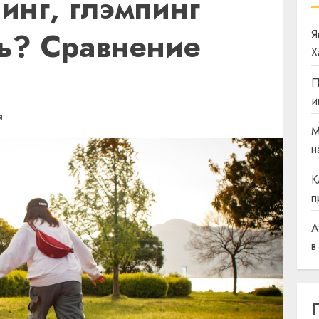
инг, глэмпинг
ль? Сравнение
Я
Х
П
и
Я
М
н
К
п
A
в