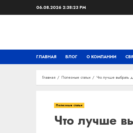
Перейти
06.08.2026
2:38:24 PM
к
содержимому
ГЛАВНАЯ
БЛОГ
О КОМПАНИИ
СВ
Главная
Полезные статьи
Что лучше выбрать д
Полезные статьи
Что лучше в