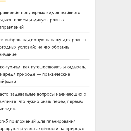
равнение популярных видов активного
тдыха: плюсы и минусы разных
аправлений
ак выбрать надежную палатку для разных
огодных условий: на что обратить
нимание
ко-туризм: как путешествовать и отдыхать,
е вредя природе — практические
айфхаки
асто задаваемые вопросы начинающих о
емпинге: что нужно знать перед первым
ыездом
оп-5 приложений для планирования
аршрутов и учета активности на природе