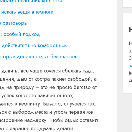
«палатка-спальник-котелок»
 искать вещи в темноте
е разговоры
и: особый подход
Н
е действительно комфортным
ц
оторые делают отдых безопаснее
З
п
 давить, всё чаще хочется сбежать туда,
і
щения, дым от костра пахнет свободой, а
с
д на природу – это не просто бегство от
успех которого зависит от того,
ился к кемпингу. Бывало, случается так:
ся с выбором места и утром первая же
астроение насмарку. Чтобы отдых оставил
жно заранее продумать детали.