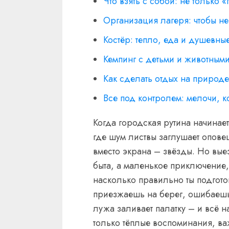
Что взять с собой: не только 
Организация лагеря: чтобы не
Костёр: тепло, еда и душевны
Кемпинг с детьми и животным
Как сделать отдых на природ
Все под контролем: мелочи, к
Когда городская рутина начинает
где шум листвы заглушает опове
вместо экрана – звёзды. Но выез
быта, а маленькое приключение, 
насколько правильно ты подготов
приезжаешь на берег, ошибаешь
лужа заливает палатку – и всё н
только тёплые воспоминания, ва