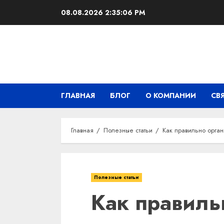
Перейти
08.08.2026
2:35:07 PM
к
содержимому
ГЛАВНАЯ
БЛОГ
О КОМПАНИИ
СВ
Главная
Полезные статьи
Как правильно орган
Полезные статьи
Как правиль