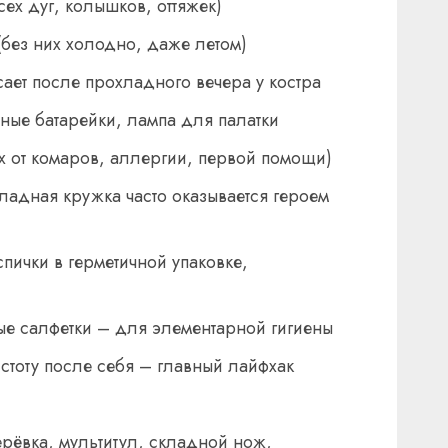
сех дуг, колышков, оттяжек)
(без них холодно, даже летом)
сает после прохладного вечера у костра
ные батарейки, лампа для палатки
ах от комаров, аллергии, первой помощи)
ладная кружка часто оказывается героем
пички в герметичной упаковке,
е салфетки – для элементарной гигиены
истоту после себя – главный лайфхак
рёвка, мультитул, складной нож,