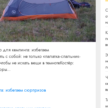
С
о
н
К
п
в
о для кемпинга: избегаем
Э
ь с собой: не только «палатка-спальник-
н
чтобы не искать вещи в темнотеКостёр:
л
оры...
Ч
к
в
га: избегаем сюрпризов
Т
м