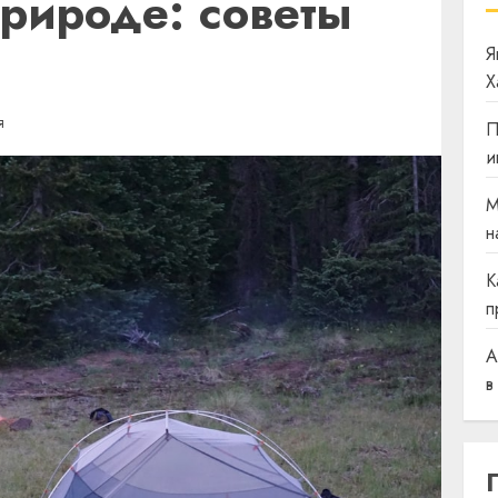
природе: советы
Я
Х
Я
П
и
М
н
К
п
A
в