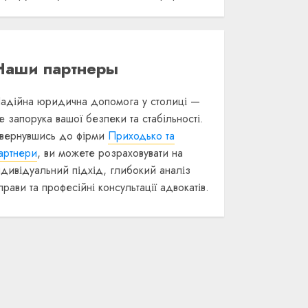
Наши партнеры
адійна юридична допомога у столиці —
е запорука вашої безпеки та стабільності.
вернувшись до фірми
Приходько та
артнери
, ви можете розраховувати на
ндивідуальний підхід, глибокий аналіз
прави та професійні консультації адвокатів.