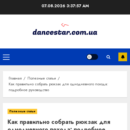
Перейти
07.08.2026
3:37:58 AM
к
содержимому
Основное
меню
Главная
Полезные статьи
Как правильно собрать рюкзак для однодневного похода:
подробное руководство
Полезные статьи
Как правильно собрать рюкзак для
однодневного похода: подробное