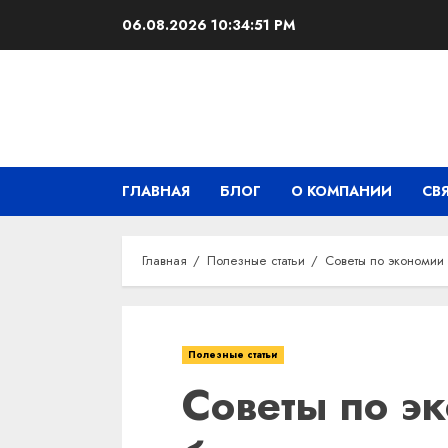
Перейти
06.08.2026
10:34:52 PM
к
содержимому
ГЛАВНАЯ
БЛОГ
О КОМПАНИИ
СВ
Главная
Полезные статьи
Советы по экономии 
Полезные статьи
Советы по э