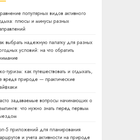
равнение популярных видов активного
тдыха: плюсы и минусы разных
аправлений
ак выбрать надежную палатку для разных
огодных условий: на что обратить
нимание
ко-туризм: как путешествовать и отдыхать,
е вредя природе — практические
айфхаки
асто задаваемые вопросы начинающих о
емпинге: что нужно знать перед первым
ыездом
оп-5 приложений для планирования
аршрутов и учета активности на природе