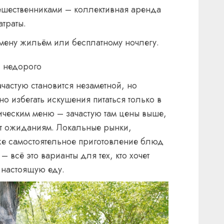
ешественниками – коллективная аренда
траты.
мену жильём или бесплатному ночлегу.
и недорого
частую становится незаметной, но
о избегать искушения питаться только в
ическим меню – зачастую там цены выше,
ует ожиданиям. Локальные рынки,
же самостоятельное приготовление блюд
– всё это варианты для тех, кто хочет
 настоящую еду.