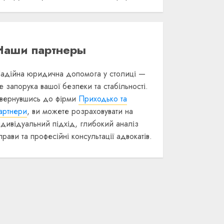
Наши партнеры
адійна юридична допомога у столиці —
е запорука вашої безпеки та стабільності.
вернувшись до фірми
Приходько та
артнери
, ви можете розраховувати на
ндивідуальний підхід, глибокий аналіз
прави та професійні консультації адвокатів.