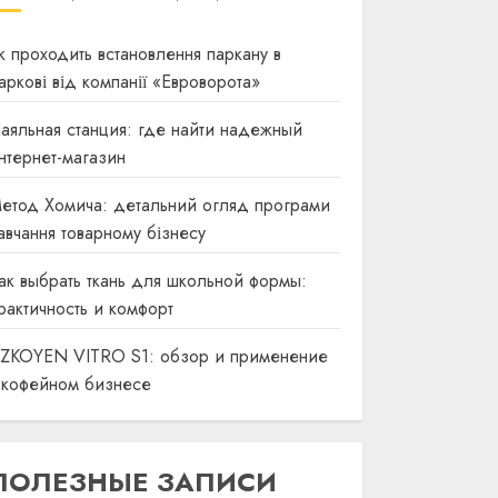
к проходить встановлення паркану в
аркові від компанії «Евроворота»
аяльная станция: где найти надежный
нтернет-магазин
етод Хомича: детальний огляд програми
авчання товарному бізнесу
ак выбрать ткань для школьной формы:
рактичность и комфорт
ZKOYEN VITRO S1: обзор и применение
 кофейном бизнесе
ПОЛЕЗНЫЕ ЗАПИСИ