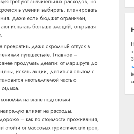
вия требуют значительных расходов, но
роется в умении выбирать, планировать
ения. Даже если бюджет ограничен,
ают испытать больше эмоций, открывая
.
Н
 превратить даже скромный отпуск в
ц
лениями путешествие. Главное –
З
заранее продумать детали: от маршрута до
п
цены, искать акции, делиться опытом с
і
тановится неотъемлемой частью
с
 отдыха.
кономим на этапе подготовки
напрямую влияет на расходы.
дороже – как по стоимости проживания,
и отойти от массовых туристических троп,