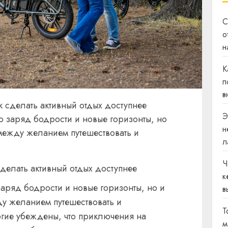
С
о
н
К
п
в
к сделать активный отдых доступнее
Э
ко заряд бодрости и новые горизонты, но
н
между желанием путешествовать и
л
Ч
сделать активный отдых доступнее
к
заряд бодрости и новые горизонты, но и
в
у желанием путешествовать и
Т
гие убеждены, что приключения на
м