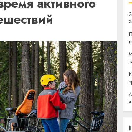
время активного
тешествий
Я
Х
Я
П
и
М
н
К
п
A
в