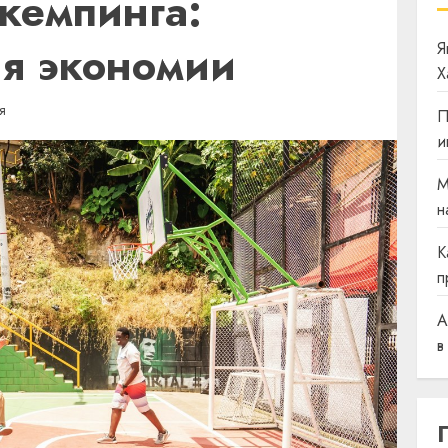
кемпинга:
я экономии
Я
Х
ИЯ
П
и
М
н
К
п
A
в