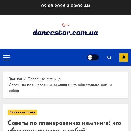
Перейти
09.08.2026
3:03:03 AM
к
содержимому
Основное
меню
Главная
Полезные статьи
Советы по планированию кемпинга: что обязательно взять с
собой
Полезные статьи
Советы по планированию кемпинга: что
обязательно взять с собой