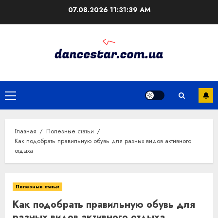
Перейти
07.08.2026
11:31:40 AM
к
содержимому
Основное
меню
Главная
Полезные статьи
Как подобрать правильную обувь для разных видов активного
отдыха
Полезные статьи
Как подобрать правильную обувь для
разных видов активного отдыха