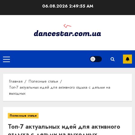
Перейти
06.08.2026
2:49:56 AM
к
содержимому
Основное
меню
Главная
Полезные статьи
Топ-7 актуальных идей для активного отдыха с детьми на
выходных
Полезные статьи
Топ-7 актуальных идей для активного
отдыха с детьми на выходных