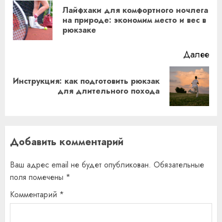
чтение
Лайфхаки для комфортного ночлега
Пр
на природе: экономим место и вес в
рюкзаке
за
Далее
Инструкция: как подготовить рюкзак
Следующая
для длительного похода
запись:
Добавить комментарий
Ваш адрес email не будет опубликован.
Обязательные
поля помечены
*
Комментарий
*